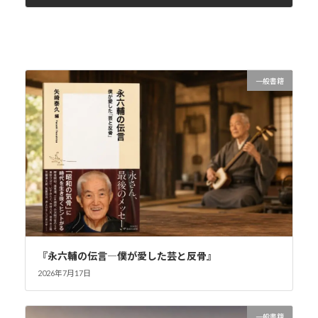
2015年2月1日
一般書籍
『永六輔の伝言―僕が愛した芸と反骨』
2026年7月17日
一般書籍