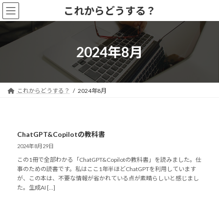
コ
ナ
これからどうする？
ン
ビ
テ
ゲ
ン
ー
ツ
シ
2024年8月
へ
ョ
ス
ン
キ
に
ッ
移
これからどうする？
2024年8月
プ
動
ChatGPT&Copilotの教科書
2024年8月29日
この1冊で全部わかる「ChatGPT&Copilotの教科書」を読みました。仕
事のための読書です。私はここ1年半ほどChatGPTを利用しています
が、この本は、不要な情報が省かれている点が素晴らしいと感じまし
た。生成AI […]