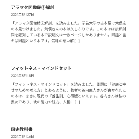
アラマタ図像館②解剖
2024年8月27日
「アラマタ図像館②解剖」を読みました。学芸大学の古本屋で荒俣宏
の本見つけました。荒俣さんの本は久しぶりです。この本はほぼ解剖
図を羅列している本で説明文は十数ページしかありません。図鑑と言
えば図鑑という本です。気味の悪い解 […]
フィットネス・マインドセット
2024年8月18日
「フィットネス・マインドセット」を読みました。副題に「健康と幸
せのための考え方」とあるように、著者の谷内直人さんが書かれたこ
の本は、まさに現代の「養生訓」心得版といえます。谷内さんは私の
畏友であり、彼の能力や胆力、人柄に […]
国史教科書
2024年8月16日