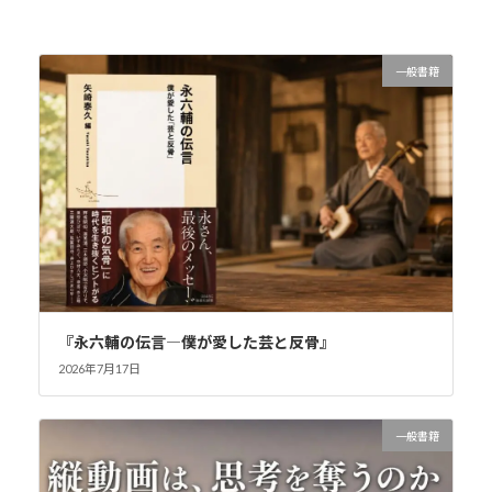
一般書籍
『永六輔の伝言―僕が愛した芸と反骨』
2026年7月17日
一般書籍