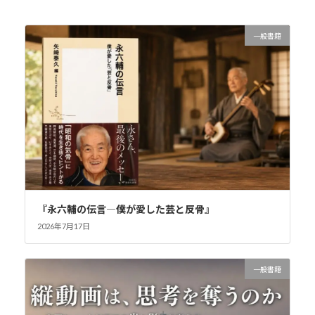
一般書籍
『永六輔の伝言―僕が愛した芸と反骨』
2026年7月17日
一般書籍