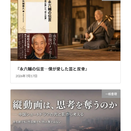
『永六輔の伝言―僕が愛した芸と反骨』
2026年7月17日
一般書籍