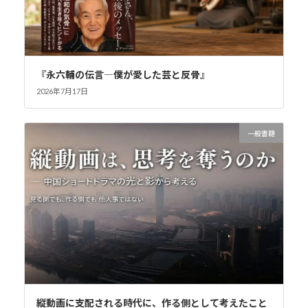
『永六輔の伝言―僕が愛した芸と反骨』
2026年7月17日
一般書籍
縦動画に支配される時代に、作る側として考えたこと