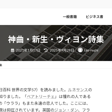
一般書籍
ビジネス書
神曲・新生・ヴィヨン詩集
最
2021年1月17日
2025年9月28日
tao-roshi
終
更
新
日
集
時
:
百科 世界の文学57）を読みました。
ルネサンス
の
知りました。「
ベアトリーチェ
」は憧れの人である
の「ウララ」もまた永遠の恋人でした。ここには、
現は抑圧されています。英国の
ジョン・ダン
、フラ