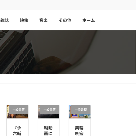
雑誌
映像
音楽
その他
ホーム
一般書籍
一般書籍
一般書籍
『永
縦動
美輪
六輔
画に
明宏