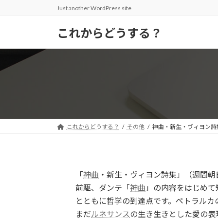
コ
ナ
Just another WordPress site
ン
ビ
テ
ゲ
これからどうする？
ン
ー
ツ
シ
へ
ョ
ス
ン
キ
に
ッ
移
プ
動
これからどうする？
その他
神曲・新生・ヴィヨン詩
「
神曲
・新生・ヴィヨン詩集」（週間朝日
前駆、ダンテ「
神曲
」の内容をはじめて
とともに哲学の到達点です。ペトラルカ
まだ
ルネサンス
の生き生きとした愛の表