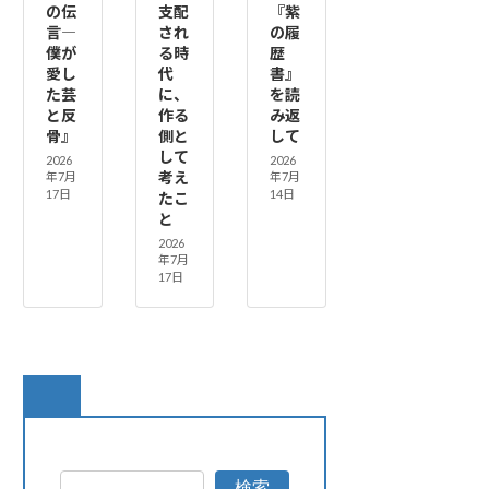
の伝
支配
『紫
言―
され
の履
僕が
る時
歴
愛し
代
書』
た芸
に、
を読
と反
作る
み返
骨』
側と
して
して
2026
2026
考え
年7月
年7月
17日
14日
たこ
と
2026
年7月
17日
検索