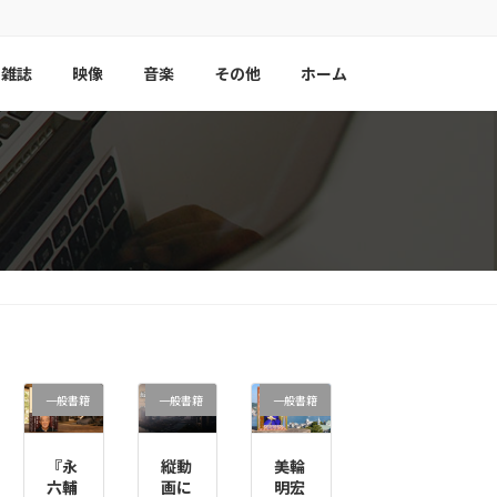
雑誌
映像
音楽
その他
ホーム
一般書籍
一般書籍
一般書籍
『永
縦動
美輪
六輔
画に
明宏