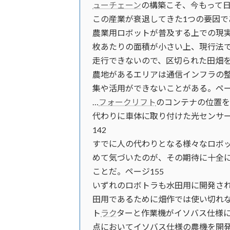
ューチェーン
の構築こそ、今もって
この産業が衰退してきた1つの要因で
農業用ロボットが普及する上での現
枚あたりの面積が小さい上、現行法
走行できないので、区切られた田畑
農地があるエリアは通信インフラの
集や活用ができないことがある。ペー
…
フォークリフト
のコンテナの位置
代わりに車体に取り付けた光センサー
142
すでに人の代わりとなる様々なロボ
めて気づいたのが、その期待に十全
ことだ。ページ155
いずれのロボトラも水田用に開発さ
田用であるために畑作では使い切れな
ト
ラク
ターと作業機がイソバス仕様
点においてイソバス仕様の農機を開