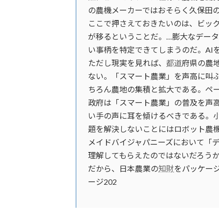
の農機メーカーではおそらく久保田
ここで押さえておきたいのは、ビッ
が移るということだ。…膨大なデー
い事柄を特定できてしまうのだ。AI
ただし現実を見れば、
都道
府県の農
ない。「スマート農業」を声高に叫
ちろん農地の集積と拡大である。ペー
政府は「スマート農業」の普及を声
い手の声に耳を傾けるべきである。
題を解決しないことにはロボット農機
メイドバイジャパニーズにおいて「
理解してもらえたのではないだろう
だから、日本農業の
知財
をパッケー
ージ202