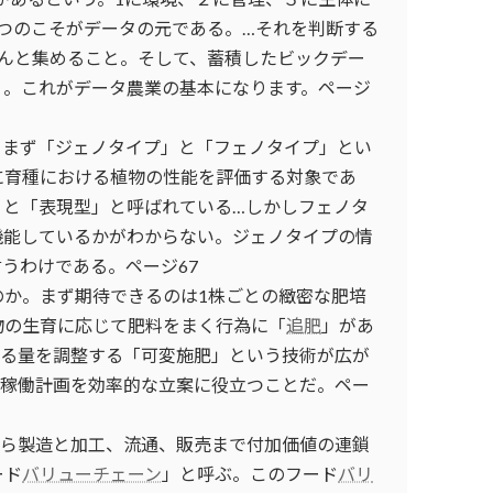
つのこそがデータの元である。…それを判断する
ちんと集めること。そして、蓄積したビックデー
く。これがデータ農業の基本になります。ページ
、まず「ジェノタイプ」と「フェノタイプ」とい
に育種における植物の性能を評価する対象であ
」と「表現型」と呼ばれている…しかしフェノタ
機能しているかがわからない。ジェノタイプの情
うわけである。ページ67
のか。まず期待できるのは1株ごとの緻密な肥培
物の生育に応じて肥料をまく行為に「
追肥
」があ
する量を調整する「可変施肥」という技術が広が
の稼働計画を効率的な立案に役立つことだ。ペー
から製造と加工、流通、販売まで付加価値の連鎖
ード
バリューチェーン
」と呼ぶ。このフード
バリ