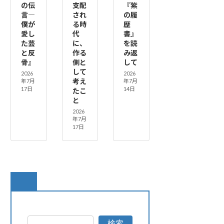
の伝
支配
『紫
言―
され
の履
僕が
る時
歴
愛し
代
書』
た芸
に、
を読
と反
作る
み返
骨』
側と
して
して
2026
2026
考え
年7月
年7月
17日
14日
たこ
と
2026
年7月
17日
検索