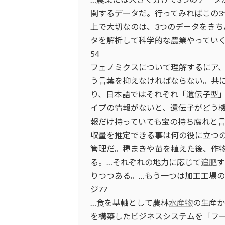
関するデータだ。行ってみればこの3
上で大切なのは、3つのデータをき
タを解析して科学的な農業やってい
54
フェノミクスについて理解するにア
う言葉を抑えなければならない。共
り、日本語ではそれぞれ「遺伝子型
イプの情報がないと、遺伝子がどう
報だけ持っていても宝の持ち腐れと言
収量を推定できる事は何の役に立つ
管理だ。種まきや苗を植えた後、作
る。…それぞれの地力に応じて
追肥
りつつある。…もう一つは加工工場
ジ77
…食を基軸として農林
水産物
の生産
を構築したビジネスシステムを「フ