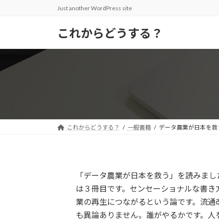
コ
ナ
Just another WordPress site
ン
ビ
テ
ゲ
これからどうする？
ン
ー
ツ
シ
へ
ョ
ス
ン
キ
に
ッ
移
プ
動
これからどうする？
一般書籍
データ農業が日本を救
「データ農業が日本を救う」を読みまし
は３冊目です。センセーショナルな書き
業の再生につながるという論です。流通
も異論ありません。誰がやるかです。人