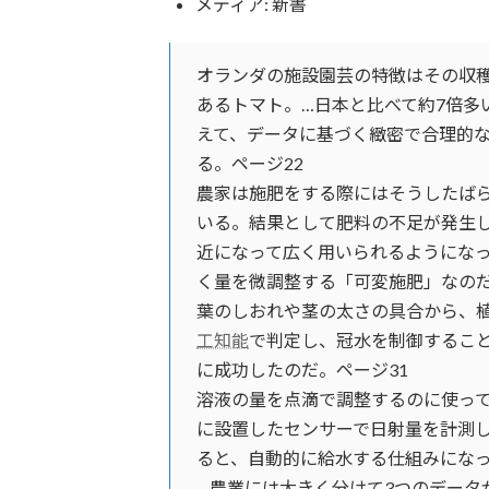
メディア:
新書
オランダの施設園芸の特徴はその収
あるトマト。…日本と比べて約7倍多
えて、データに基づく緻密で合理的
る。ページ22
農家は施肥をする際にはそうしたば
いる。結果として肥料の不足が発生
近になって広く用いられるようにな
く量を微調整する「可変施肥」なのだ
葉のしおれや茎の太さの具合から、
工知能
で判定し、冠水を制御するこ
に成功したのだ。ページ31
溶液の量を点滴で調整するのに使っ
に設置したセンサーで日射量を計測
ると、自動的に給水する仕組みになっ
…農業には大きく分けて3つのデータ