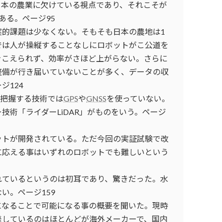
日本の農業に欠けている視点であり、それこそが
ある。ページ95
実的課題は少なくない。そもそも日本の農地は1
では人が操縦することなしにロボットがこ公道を
をこえられず、効率がさほど上がらない。さらに
整備が行き届いていないことが多く、データの収
ジ124
を把握する技術では
GPS
や
GNSS
を使っていない。
技術「ライダーLiDAR」がものをいう。ページ
ットが開発されている。ただ今回の実証試験で改
に応える事はいずれのロボットでも難しいという
れているというのは初耳であり、驚きだった。水
い。ページ159
になることで可能になる事の概要を聞いた。現時
発しているのはほとんどが海外メーカーで、国内