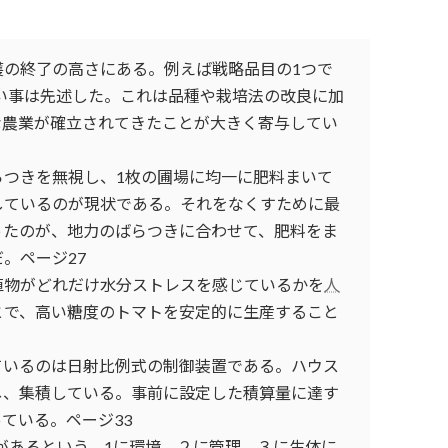
穫の終了の高さにある。例えば戦略品目の1つで
い事は先述した。これは品種や栽培法の改良に加
な農業が確立されてきたことが大きく寄与してい
らつきを無視し、1枚の圃場に均一に肥料まいて
しているのが現状である。それをなくすために最
ったのが、地力のばらつきに合わせて、肥料をま
。ページ27
植物がどれだけ水分ストレスを感じているかを
人
とで、高い糖度のトマトを安定的に生産すること
ているのは日射比例式の制御装置である。ハウス
し、集積している。事前に設定した積算量に達す
ている。ページ33
があるという。1に環境、２に管理、３に生体に