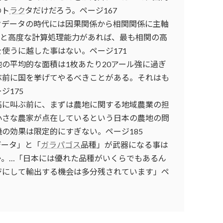
のト
ラク
タだけだろう。ページ167
クデータの時代には因果関係から相関関係に主軸
タと高度な計算処理能力があれば、最も相関の高
を使うに越した事はない。ページ171
地の平均的な面積は1枚あたり20アール強に過ぎ
ぶ前に国を挙げてやるべきことがある。それはも
ジ175
高に叫ぶ前に、まずは農地に関する地域農業の担
小さな農家が点在しているという日本の農地の問
の効果は限定的にすぎない。ページ185
データ」と「
ガラパゴス
品種」が武器になる事は
か。…「日本には優れた品種がいくらでもあるん
ジにして輸出する機会は多分残されています」ペ