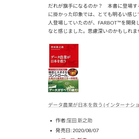
だれが旗手になるのか？ 本書に登場す
に掛かった印象では、とても明るい感じ
人登場していたのが、FARBOT™を開
なと感じました。思慮深いのかもしれま
データ農業が日本を救う (インターナショ
作者:
窪田 新之助
発売日:
2020/08/07