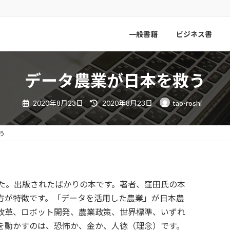
一般書籍
ビジネス書
データ農業が日本を救う
最
2020年8月23日
2020年8月23日
tao-roshi
終
更
新
日
う
時
:
た。出版されたばかりの本です。著者、窪田氏の本
方が特徴です。「データを活用した農業」が日本農
改革、ロボット開発、農業政策、世界標準、いずれ
を動かすのは、恐怖か、金か、人徳（理念）です。