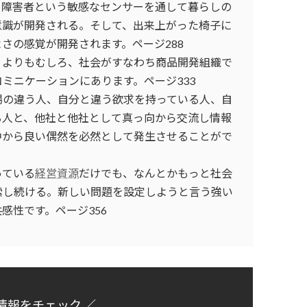
、障害者という敏感なセンサーを通して暮らしの
意識が開発される。そして、出来上がった椅子に
さの感覚が開発されます。ページ288
うよりもむしろ、社会がすなわち商品開発組織で
ミニケーションにあります。ページ333
場の違う人、自分と違う欲求を持っている人、自
る人と、他社と他社として真っ向から交流し情報
中から良い偶然を必然として発生させることがで
っている
経営資源
だけでも、なんとかもっと社会
索し続ける。新しい問題を設定しようと言う強い
感性です。ページ356
情報をチェック ／