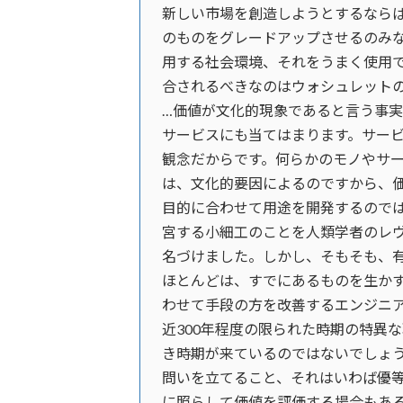
新しい市場を創造しようとするなら
のものをグレードアップさせるのみ
用する社会環境、それをうまく使用
合されるべきなのはウォシュレットの
…価値が文化的現象であると言う事
サービスにも当てはまります。サー
観念だからです。何らかのモノやサ
は、文化的要因によるのですから、価
目的に合わせて用途を開発するので
宮する小細工のことを人類学者のレ
名づけました。しかし、そもそも、
ほとんどは、すでにあるものを生か
わせて手段の方を改善するエンジニ
近300年程度の限られた時期の特異
き時期が来ているのではないでしょう
問いを立てること、それはいわば優
に照らして価値を評価する場合もあ