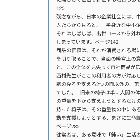
125
残念ながら、日本の企業社会には、
人たちから見ると、一番身近な中小
それはしばしば、出世コースから外
しまっています。ページ142
商品の価値は、それが消費される場
を切り取ることで、当面の経営上の
と、この全体を見失って自社商品が孤
西村先生がここの利用者の方が対応
胸の後ろを支える2つの面以外の、第
でした。…旧来の椅子は単に人間の
の重量を下から支えようとするだけ
持った椅子は、その重量物の中にあ
動を支援しようとする、まさに生命
ページ285
健常者は、ある意味で「鈍い」生活