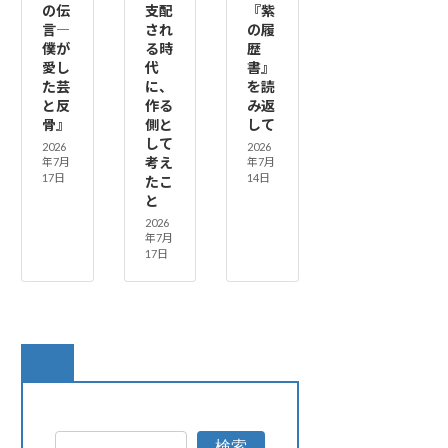
の伝
支配
『紫
言―
され
の履
僕が
る時
歴
愛し
代
書』
た芸
に、
を読
と反
作る
み返
骨』
側と
して
して
2026
2026
考え
年7月
年7月
17日
14日
たこ
と
2026
年7月
17日
検索