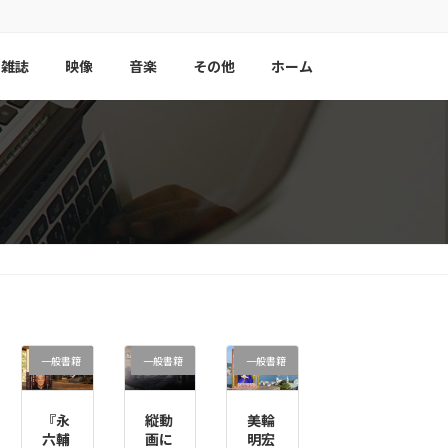
雑誌
映像
音楽
その他
ホーム
一般書籍
一般書籍
一般書籍
『永
縦動
美輪
六輔
画に
明宏