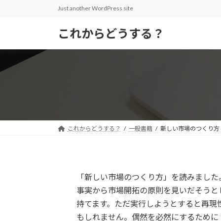
コ
ナ
Just another WordPress site
ン
ビ
テ
ゲ
これからどうする？
ン
ー
ツ
シ
へ
ョ
ス
ン
キ
に
ッ
移
プ
動
これからどうする？
一般書籍
新しい市場のつくり方
「新しい市場のつくり方」を読みました
事実から市場開拓の原則を見いだそうと
持てます。ただ実行しようとすると再現
もしれません。偶然を必然にするために