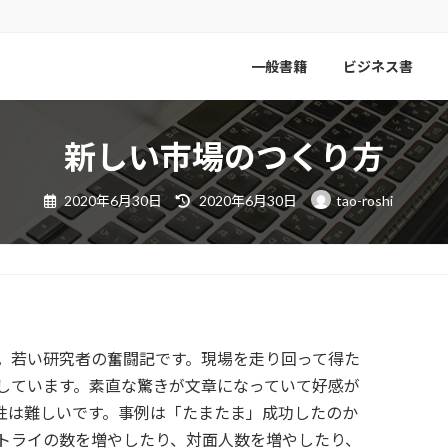
一般書籍
ビジネス書
新しい市場のつくり方
最
2020年6月30日
2020年6月30日
tao-roshi
終
更
新
日
時
:
。若い研究者の奮闘記です。現場を走り回って得た
しています。素直な驚きが文章になっていて好感が
性は難しいです。事例は「たまたま」成功したのか
トライの数を増やしたり、対面人数を増やしたり、