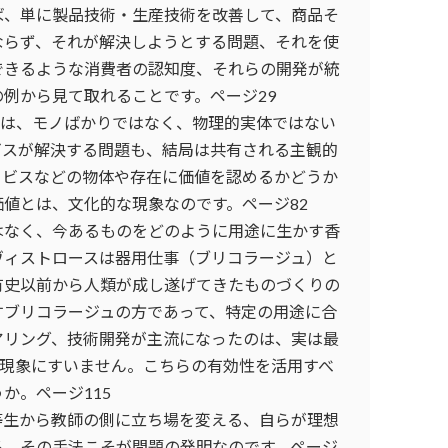
ば、単に製品技術・生産技術を改善して、商品そ
ならず、それが解決しようとする問題、それを使
できるような消費者の認知度、それらの開発が統
例から見て取れることです。ページ29
実は、モノばかりではなく、物理的実体ではない
ビスが解決する問題も、結局は共有される主観的
ービスなどの物体や存在に価値を認めるかどうか
値とは、文化的な現象なのです。ページ82
はなく、今あるものをどのように用途に生かす香
ヴィストロースは器用仕事（ブリコラージュ）と
有史以前から人類が成し遂げてきたものづくりの
すブリコラージュの方であって、特定の用途に合
アリング、技術開発が主流になったのは、実は最
な現象にすいません。こちらの有効性を活用すべ
か。ページ115
等生から教師の側に立ち場を変える、自らが理想
る、その手法こそが問題の発明なのです。ページ