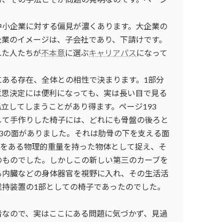
中小企業に対する偏見が濃くあります。大企業の
企業のイメージは、子会社であり、下請けです。
れた人たちが
不本意
に選ぶ
キャリアパス
になって
にある存在、全体との相性で決まります。1部分
意思決定には便利になっても、実は長い目で見る
立してしまうことがあり得ます。ページ193
して手作りした椅子には、どれにも骨盤の後ろと
3の面がありました。それは肋骨の下を支える面
体をある物理的重量を持った物体として捉え、そ
のものでした。しかしこの新しい第三のカーブを
る内臓などの身体器官を視野に入れ、その生活活
維持装置の1部としての椅子であったのでした。
者なので、実はここにある問題に気づかず、見過