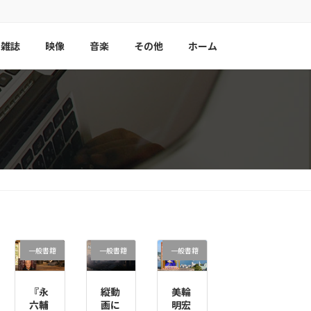
雑誌
映像
音楽
その他
ホーム
一般書籍
一般書籍
一般書籍
『永
縦動
美輪
六輔
画に
明宏