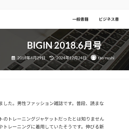
一般書籍
ビジネス書
BIGIN 2018.6月号
最
2018年4月29日
2024年12月24日
tao-roshi
終
更
新
日
時
:
で読みました。男性ファッション雑誌です。普段、読まな
トのトレーニングジャケットだったとは知りません
やトレーニングに着用していたそうです。伸びる新