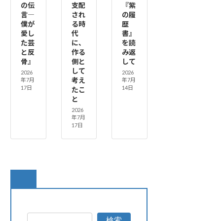
の伝
支配
『紫
言―
され
の履
僕が
る時
歴
愛し
代
書』
た芸
に、
を読
と反
作る
み返
骨』
側と
して
して
2026
2026
考え
年7月
年7月
17日
14日
たこ
と
2026
年7月
17日
検索