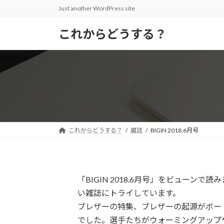
コ
ナ
Just another WordPress site
ン
ビ
テ
ゲ
これからどうする？
ン
ー
ツ
シ
へ
ョ
ス
ン
キ
に
ッ
移
プ
動
これからどうする？
雑誌
BIGIN 2018.6月号
「BIGIN 2018.6月号」をビューン
い雑誌にトライしています。
ブレザーの特集、ブレザーの起源がボー
でした。選手たちがウォーミングアップ