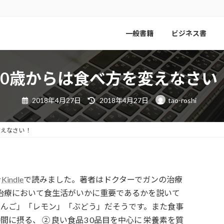
一般書籍
ビジネス書
4 0歳からは食べ方を変えなさい 
最
2018年4月27日
2018年4月27日
tao-roshi
終
更
新
日
変えなさい ！
時
:
を
Kindle
で読みました。著者はドクターでガンの治療
治療において食生活がいかに重要であるかを説いて
「りんご」「レモン」「ぶどう」だそうです。また食事
間に摂る、 ② 良い食品3 0品目を中心に 栄養素を質