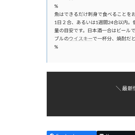
%
魚はできるだけ刺身で食べることをお
1日２合、あるいは1週間24合以内
量の目安です。日本酒一合はビール
ブルの
ウイスキー
で一杯分、焼酎だと
%
＼ 最新