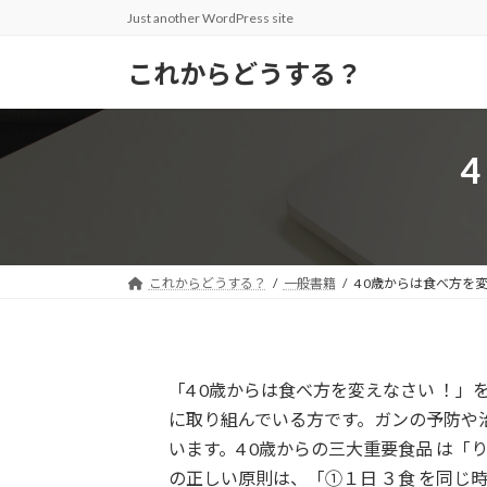
コ
ナ
Just another WordPress site
ン
ビ
テ
ゲ
これからどうする？
ン
ー
ツ
シ
へ
ョ
ス
ン
キ
に
ッ
移
プ
動
これからどうする？
一般書籍
4 0歳からは食べ方を
「4 0歳からは食べ方を変えなさい ！」
に取り組んでいる方です。ガンの予防や
います。4 0歳からの三大重要食品 は
の正しい原則は、「①１日 ３食 を同じ時