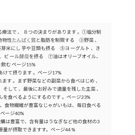
る療法で 、 ８つの決まりがあります 。①塩分制
動物性
たんぱく質
と脂肪を制限する ③野菜 、
芽米にし 芋や豆類も摂る ⑤ヨ ーグルト 、き
、ビ ール
酵母
を摂る ⑦油はオリーブオイル、
む ページ15%
あけて摂ります 。ページ17%
れます 。まず野菜などの副菜から食べはじめ 、
。そして 、最後にお好みで適量を残した主菜 、
んを食べるようにするのです 。ページ23%
、食物繊維が豊富なじゃがいもは、毎日食べる
ページ40%
牡蠣は豊富で、含有量はうなぎなど他の食材の3
量が摂取できますす。ページ44 %