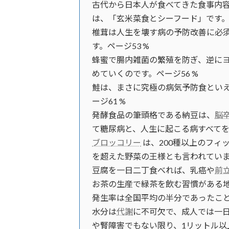
古代から日本人が食べてきた食事内
は、「玄米菜食とシーフード」です。ペ
椎茸は人生を壊す病の予防改善に必
す。ページ53 %
蜂蜜で腸内雑菌の繁殖を防ぎ、逆に
めていくのです。ページ56 %
鮭は、まさに究極の病気予防食とい
ージ61 %
発酵食品の筆頭格である納豆は、
脳
て糖尿病と、人生に起こる病すべてを
ブロッコリー
は、200種以上のフィ
を超えた野菜の王様とも言われています
豆腐を一日二丁食べれば、乳癌や
前
お茶の生産で緑茶を飲む習慣がある
発生率は全国平均の半分であったこと
水分は
代謝
に不可欠で、成人では一
や腎障害でもない限り、1リットル以