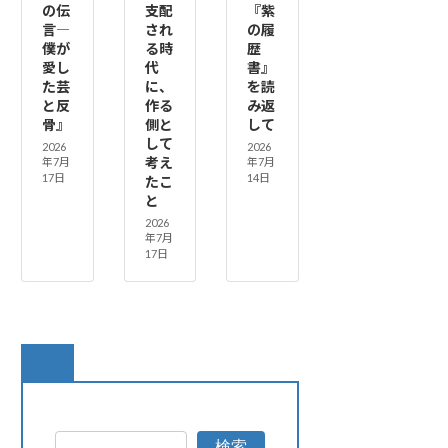
の伝
支配
『紫
言―
され
の履
僕が
る時
歴
愛し
代
書』
た芸
に、
を読
と反
作る
み返
骨』
側と
して
して
2026
2026
考え
年7月
年7月
17日
14日
たこ
と
2026
年7月
17日
検索