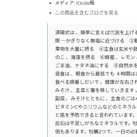
メディア:
Kindle
版
この商品を含むブログを見る
済陽式は 、簡単に言えば
代謝
を上げ
限 ─かぎりなく無塩に近づける ②
果物を大量に摂る ④主食は玄米や胚
のこ 、海藻を摂る ⑥蜂蜜 、レモン 
ごま油、ナタネ油にする ⑧自然水を飲
昼食は 、朝食から最低でも ４時間は
食べる順番しだいで 、健康が左右さ
みそ汁 、主菜と箸を移していきます 
副菜 、みそ汁とともに 、主食のごは
ビタミンCや
カリウム
などのミネラル
と癌を予防できると言われています。
亜鉛
は不足しがちなミネラルです。
倍もあります。牡蠣2つで、一日の必要