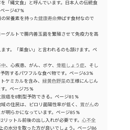
容を「縄文食」と呼んでいます。日本人の伝統食
ージ47 %
須の栄養素を持った
健康寿命
伸ばす食材なので
ヨーグルトで腸内善玉菌を繁殖させて免疫力を高
えます。「薬食い」と言われるのも頷けます。ペ
卒中
、心疾患、がん、ボケ、
骨粗しょう症
、そし
予防するパワフルな食べ物です。ページ63 %
ットケミカルを含み、
緑黄色野菜
の王様にんじん
。ページ75 %
立腺
癌を8割型予防できる。ページ81 %
地域の住民は、ピロリ菌陽性率が低く、
胃がん
の
が明らかになっています。ページ85 %
日2リットル前後の出し入れが必要です。
心不全
上の水分を取った方が良いでしょう。ページ86