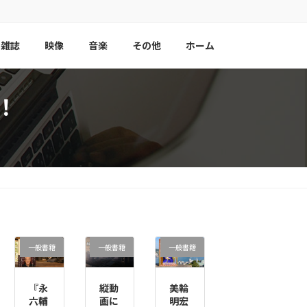
雑誌
映像
音楽
その他
ホーム
！
一般書籍
一般書籍
一般書籍
『永
縦動
美輪
六輔
画に
明宏