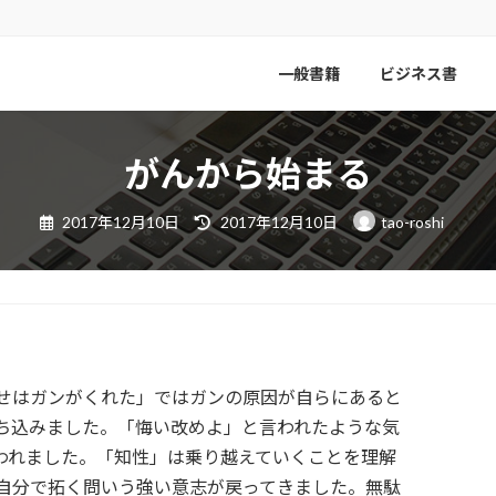
一般書籍
ビジネス書
がんから始まる
最
2017年12月10日
2017年12月10日
tao-roshi
終
更
新
日
時
:
せはガンがくれた」ではガンの原因が自らにあると
ち込みました。「悔い改めよ」と言われたような気
われました。「知性」は乗り越えていくことを理解
自分で拓く問いう強い意志が戻ってきました。無駄