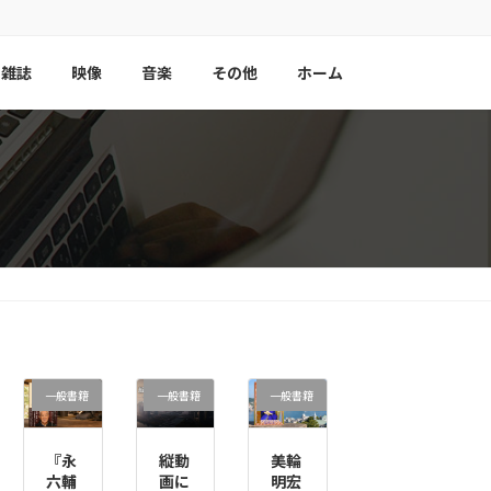
雑誌
映像
音楽
その他
ホーム
一般書籍
一般書籍
一般書籍
『永
縦動
美輪
六輔
画に
明宏