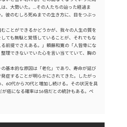
人は、大勢いた。…その人たちの辿った経過ま
か。彼のむしろ死ぬまでの生き方に、目をつぶっ
組むことができるかどうかが、我々の人生の質を
をしても無駄と覚悟していることが、それでもな
える前提でさえある。」頼藤和寛の「人皆骨にな
く整理できないでいた心を言い当てていて、胸の
その基本的な原因は「老化」であり、寿命が延び
で発症することが明らかにされてきた。したがっ
め、60代から70代と増加し続ける。その状況を具
齢だが癌になる確率は16倍だとの統計もある。ペ