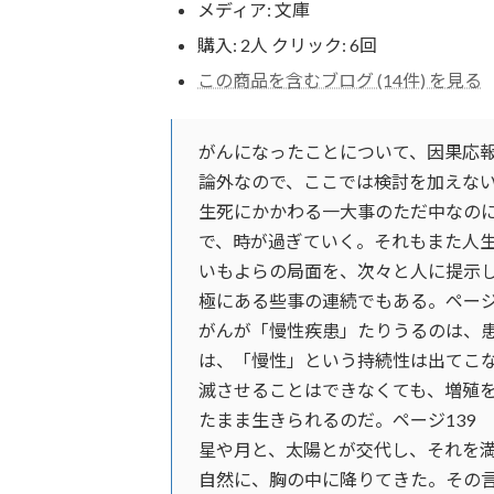
メディア:
文庫
購入
: 2人
クリック
: 6回
この商品を含むブログ (14件) を見る
がんになったことについて、因果応
論外なので、ここでは検討を加えない
生死にかかわる一大事のただ中なの
で、時が過ぎていく。それもまた人生
いもよらの局面を、次々と人に提示
極にある些事の連続でもある。ページ
がんが「慢性疾患」たりうるのは、
は、「慢性」という持続性は出てこ
滅させることはできなくても、増殖
たまま生きられるのだ。ページ139
星や月と、太陽とが交代し、それを
自然に、胸の中に降りてきた。その