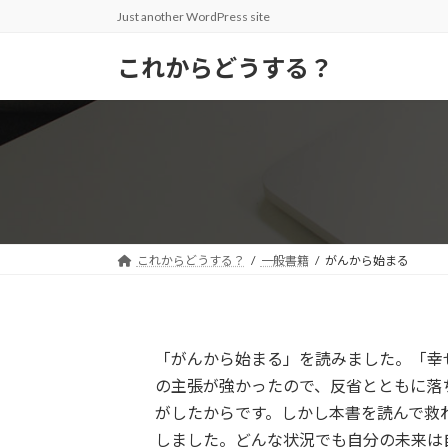
コ
ナ
Just another WordPress site
ン
ビ
テ
ゲ
これからどうする？
ン
ー
ツ
シ
へ
ョ
ス
ン
キ
に
ッ
移
プ
動
これからどうする？
一般書籍
がんから始まる
「がんから始まる」を読みました。「幸
の主張が強かったので、反省とともに落
がしたからです。しかし本書を読んで救
しました。どんな状況でも自分の未来は