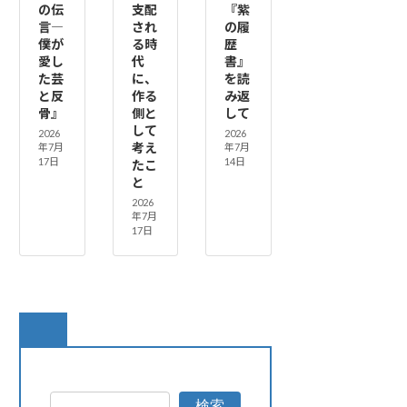
の伝
支配
『紫
言―
され
の履
僕が
る時
歴
愛し
代
書』
た芸
に、
を読
と反
作る
み返
骨』
側と
して
して
2026
2026
考え
年7月
年7月
17日
14日
たこ
と
2026
年7月
17日
検索