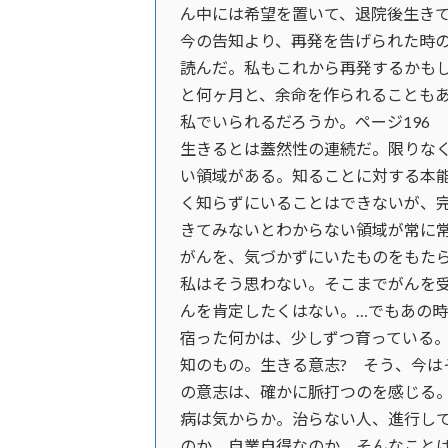
ん中には希望を置いて、退院後生きて
今の告知より、再発を告げられた時
読んだ。私もこれから再発するかも
と何ヶ月と、余命を作られることも
私でいられるだろうか。ページ196
生きるとは蓋然性の連続だ。限りな
い領域がある。知ることに対する本
く知らずにいることはできないが、
きてみないとわからない領域が常に常
がんを、気づかずにいたものをもた
私はそう思わない。そこまでがんを
んを肯定したくはない。…でもあの
宿った何かは、少しずつ育っている
知のもの。生きる意志? そう、今は
の意志は、確かに脈打つのを感じる。
病は気からか。治らない人、進行し
のか。自業自得なのか。そんなこと