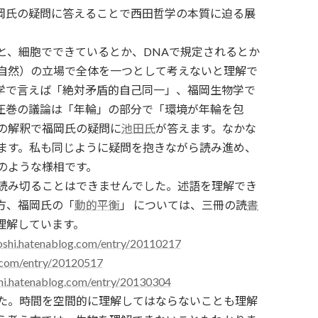
岡氏の疑問に答えることで西田哲学の本質に迫る展
と、細胞でできているとか、DNAで規定されるとか
自然）の立場で全体を一つとして考えないと理解で
学で言えば「絶対矛盾的自己同一」、福岡生物学で
圧巻の議論は「年輪」の部分で「環境が年輪を包
の解釈で福岡氏の疑問に
池田氏
が答えます。なかな
ます。私も同じように疑問を抱きながら読み進め、
のような様相です。
読み切ることはできませんでした。述語を理解でき
方、福岡氏の「
動的平衡
」 については、三冊の読
書
理解しています。
roshi.hatenablog.com/entry/20110217
g.com/entry/20120517
shi.hatenablog.com/entry/20130304
た。時間を空間的に理解してはならないことも理解