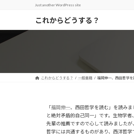
コ
ナ
Just another WordPress site
ン
ビ
テ
ゲ
これからどうする？
ン
ー
ツ
シ
へ
ョ
ス
ン
キ
に
ッ
移
プ
動
これからどうする？
一般書籍
福岡伸一、西田哲学を
「
福岡伸一
、西田哲学を読む」を読みま
と絶対矛盾的自己同一」です。生物学者
先輩の推薦ですので心して読みましたが
哲学には共通するものがあり、西洋哲学