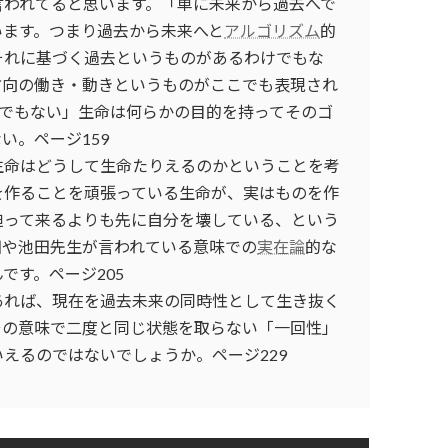
言われてると思います。「単に未来から過去へで
います。つまり過去から未来へと
アルゴリズム
的
それに基づく過去というものがあるわけでもな
方向の働き・動きというものがここでも表現され
的でもない」生命は何らかの目的を持ってそのゴ
い。ページ159
生命はどうして生命たりえるのかということを考
を作ることを頑張っている生命が、実はものを作
迫って来るよりも先に自分を壊している、という
田や池田先生が言われている意味での
実在論
的な
です。ページ205
あれば、現在を過去未来の同時性として生き抜く
その意味で二度と同じ状態を取らない「一回性」
えるのではないでしょうか。ページ229