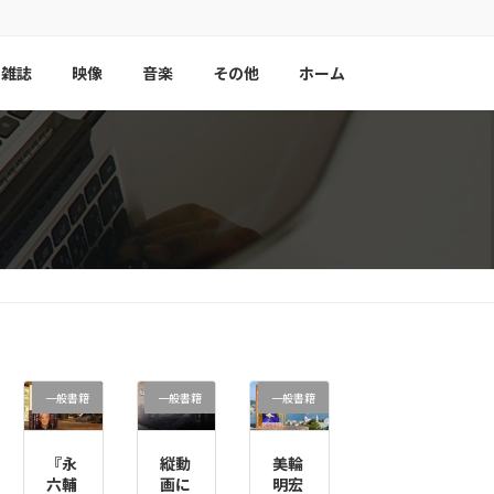
雑誌
映像
音楽
その他
ホーム
一般書籍
一般書籍
一般書籍
『永
縦動
美輪
六輔
画に
明宏