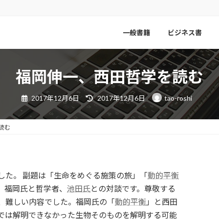
一般書籍
ビジネス書
福岡伸一、西田哲学を読む
最
2017年12月6日
2017年12月6日
tao-roshi
終
更
新
日
読む
時
:
した。 副題は「生命をめぐる施策の旅」「
動的平衡
、福岡氏と哲学者、
池田氏
との対談です。尊敬する
、難しい内容でした。福岡氏の「
動的平衡
」と西田
では解明できなかった生物そのものを解明する可能