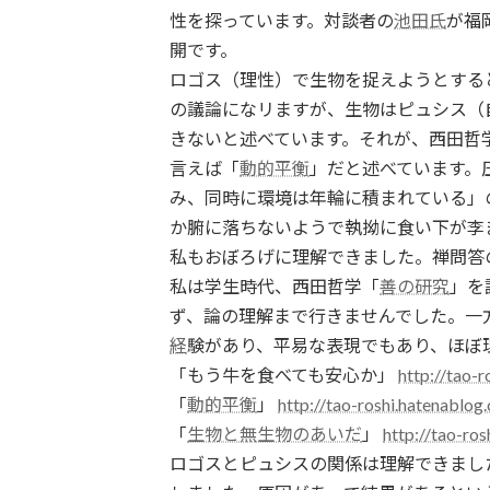
性を探っています。対談者の
池田氏
が福
開です。
ロゴス（理性）で生物を捉えようとする
の議論になリますが、生物はピュシス（
きないと述べています。それが、西田哲
言えば「
動的平衡
」だと述べています。
み、同時に環境は年輪に積まれている」
か腑に落ちないようで執拗に食い下が李
私もおぼろげに理解できました。禅問答
私は学生時代、西田哲学「
善の研究
」を
ず、論の理解まで行きませんでした。一
経
験があり、平易な表現でもあり、ほぼ
「もう牛を食べても安心か」
http://tao-
「
動的平衡
」
http://tao-roshi.hatenablo
「
生物と無生物のあいだ
」
http://tao-ro
ロゴスとピュシスの関係は理解できまし