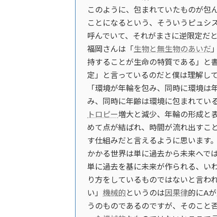
このように、包まれていたものが包
ことになるという、そういうピュシ
呼んでいて、それがまさに逆限定だと
福岡さんは「
生物と無生物のあいだ
持することが生命の特質である」と
定」と言っているのだと僕は理解して
「環境が年輪を包み、同時に環境は
み、同時に年齢は環境に包まれている
トロピー
増大と減少、年輪の形成と
めて点が結ばれ、時間が流れ出すこ
す仕組みだと言えるように思います。
かかる世界は単に過去から未来へで
単に過去を基に未来が作られる、い
り方をしているものではないと言われ
い」
機械的
というのは
因果律
的にA
うのものであるのですが、そのこと