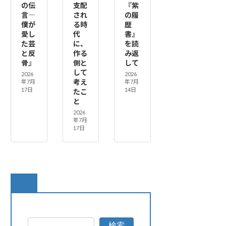
の伝
支配
『紫
言―
され
の履
僕が
る時
歴
愛し
代
書』
た芸
に、
を読
と反
作る
み返
骨』
側と
して
して
2026
2026
考え
年7月
年7月
17日
14日
たこ
と
2026
年7月
17日
検索