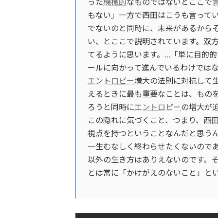
った
機械的
なものではないとここで
もない」一方で西田はこうも言って
でないのと同時に、未来があるから
い、とここで説明されています。双
てるように思います。…「単に目的
ールに向かって進んでいるわけではな
エントロピー
増大の法則に対抗して
えるときに最も重要なことは、もの
ろうと同時に
エントロピー
の増大が
この隠れに気づくこと、つまり、西
視点を持つということなんだと思うん
一生むなしく終わらせたくないので
以外の生き方はありえないのです。
とは常に「かけがえのないこと」とい