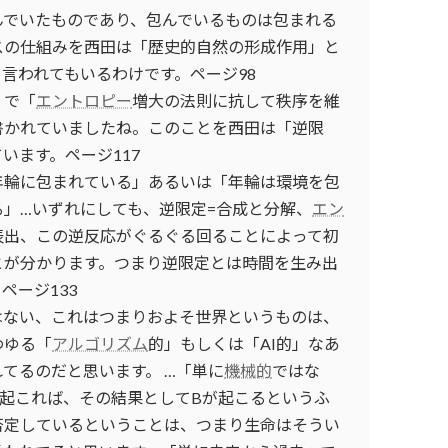
んでいたものであり、包んでいるものは包まれる
スの仕組みを西田は「歴史的自然の形成作用」と
言われてもいるわけです。ページ98
」で「
エントロピー
増大の法則に抗して秩序を維
書かれていましたね。このことを西田は「逆限
います。ページ117
年輪に包まれている」あるいは「年輪は環境を包
」…いずれにしても、逆限定=合成と分解、
エン
表出、この逆反応がぐるぐる回ることによって初
とが分かります。つまり逆限定とは時間を生み出
ページ133
はない、これはつまりおよそ世界というものは、
わゆる「
アルゴリズム
的」もしくは「AI的」なあ
てるのだと思います。 …「単に
機械的
ではな
が起これば、その結果としてBが起こるというふ
否定しているということは、つまり生命はそうい