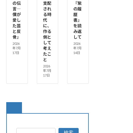
の伝
支配
『紫
言―
され
の履
僕が
る時
歴
愛し
代
書』
た芸
に、
を読
と反
作る
み返
骨』
側と
して
して
2026
2026
考え
年7月
年7月
17日
14日
たこ
と
2026
年7月
17日
検索