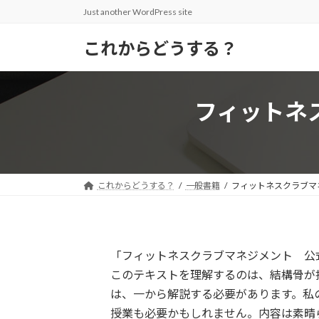
コ
ナ
Just another WordPress site
ン
ビ
テ
ゲ
これからどうする？
ン
ー
ツ
シ
へ
ョ
フィットネ
ス
ン
キ
に
ッ
移
プ
動
これからどうする？
一般書籍
フィットネスクラブマ
「フィットネスクラブマネジメント 公
このテキストを理解するのは、結構骨が
は、一から解説する必要があります。私
授業も必要かもしれません。内容は素晴