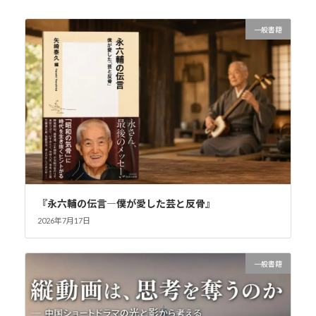
一般書籍
『永六輔の伝言―僕が愛した芸と反骨』
2026年7月17日
一般書籍