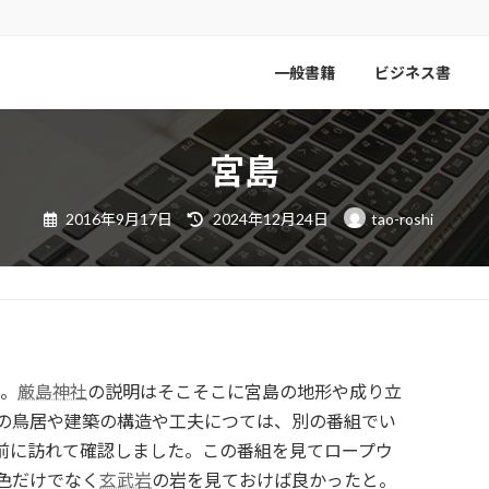
一般書籍
ビジネス書
宮島
最
2016年9月17日
2024年12月24日
tao-roshi
終
更
新
日
時
:
た。
厳島神社
の説明はそこそこに宮島の地形や成り立
の鳥居や建築の構造や工夫につては、別の番組でい
前に訪れて確認しました。この番組を見てロープウ
色だけでなく
玄武岩
の岩を見ておけば良かったと。