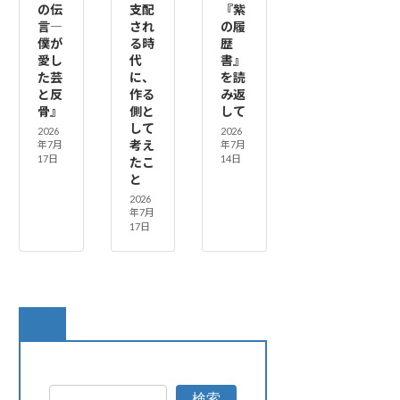
の伝
支配
『紫
言―
され
の履
僕が
る時
歴
愛し
代
書』
た芸
に、
を読
と反
作る
み返
骨』
側と
して
して
2026
2026
考え
年7月
年7月
17日
14日
たこ
と
2026
年7月
17日
検索