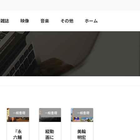
雑誌
映像
音楽
その他
ホーム
一般書籍
一般書籍
一般書籍
『永
縦動
美輪
六輔
画に
明宏