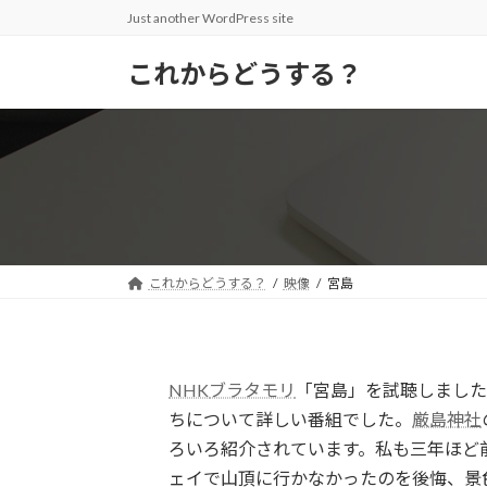
コ
ナ
Just another WordPress site
ン
ビ
テ
ゲ
これからどうする？
ン
ー
ツ
シ
へ
ョ
ス
ン
キ
に
ッ
移
プ
動
これからどうする？
映像
宮島
NHK
ブラタモリ
「宮島」を試聴しまし
ちについて詳しい番組でした。
厳島神社
ろいろ紹介されています。私も三年ほど
ェイで山頂に行かなかったのを後悔、景