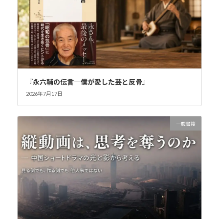
『永六輔の伝言―僕が愛した芸と反骨』
2026年7月17日
一般書籍