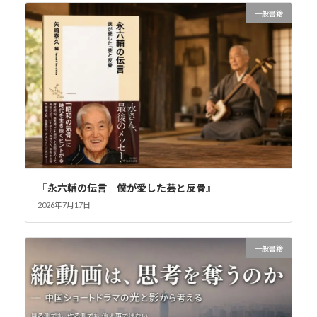
一般書籍
『永六輔の伝言―僕が愛した芸と反骨』
2026年7月17日
一般書籍