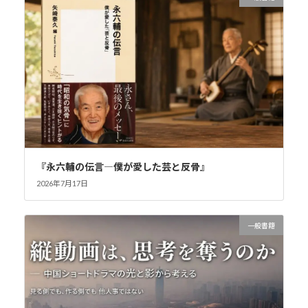
『永六輔の伝言―僕が愛した芸と反骨』
2026年7月17日
一般書籍