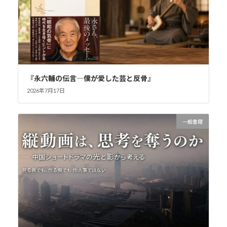
『永六輔の伝言―僕が愛した芸と反骨』
2026年7月17日
一般書籍