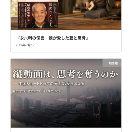
『永六輔の伝言―僕が愛した芸と反骨』
2026年7月17日
一般書籍