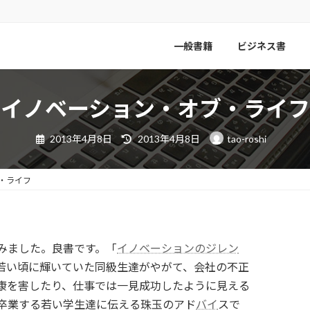
一般書籍
ビジネス書
イノベーション・オブ・ライフ
最
2013年4月8日
2013年4月8日
tao-roshi
終
更
新
日
・ライフ
時
:
みました。良書です。「
イノベーションのジレン
若い頃に輝いていた同級生達がやがて、会社の不正
康を害したり、仕事では一見成功したように見える
卒業する若い学生達に伝える珠玉のアド
バイ
スで