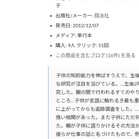
子
出版社/メーカー:
翔泳社
発売日:
2012/12/07
メディア:
単行本
購入
: 9人
クリック
: 51回
この商品を含むブログ (16件) を見る
子供の知的能力を伸ばすうえで、生
な研究が注目を浴びている。…生後2
究した。親の間で行われるすてのや
ところ…子供が言語に触れるき最も重
に上がってからも追跡調査をした。
強い相関があった。また子供にただ
た。親が子供に語りかけるその方法
彼らが仕事の話と名づけたもので、