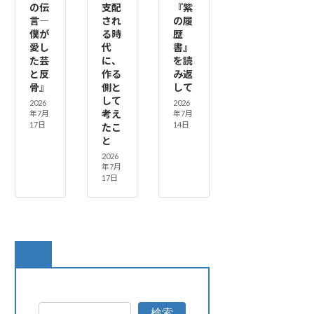
の伝
支配
『紫
言―
され
の履
僕が
る時
歴
愛し
代
書』
た芸
に、
を読
と反
作る
み返
骨』
側と
して
して
2026
2026
考え
年7月
年7月
17日
14日
たこ
と
2026
年7月
17日
検索