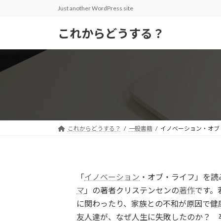
コ
ナ
Just another WordPress site
ン
ビ
テ
ゲ
これからどうする？
ン
ー
ツ
シ
へ
ョ
ス
ン
キ
に
ッ
移
プ
動
これからどうする？
一般書籍
イノベーション・オブ
「
イノベーション
・オブ・ライフ」を読
マ
」の著者クリステンセンの
著作
です。
に関わったり、家族との不和が原因で健
友人達が、なぜ人生に失敗したのか？ 