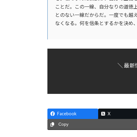
ことだ。この一線、自分なりの道徳
とのない一線だからだ。一度でも越
なくなる。何を信条とするかを決め、それ
＼ 最新
Facebook
X
Copy