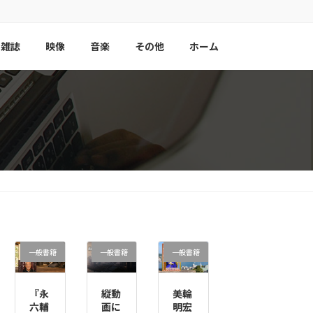
雑誌
映像
音楽
その他
ホーム
一般書籍
一般書籍
一般書籍
『永
縦動
美輪
六輔
画に
明宏