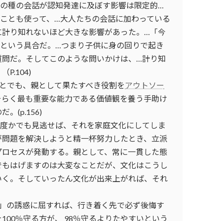
この種の会話が認知発達に及ぼす影響は限定的…
ことも使って、…大人たちの会話に加わっている
に計り知れないほど大きな影響があった。…「今
…という具合だ。…つまり子供に身の回りで起き
質問だ。そしてこのような問いかけは、…計り知
.104)
ことでも、親として果たすべき役割を
アウトソー
そらく最も重要な能力である価値観を養う手助け
(p.156)
何度かでも見逃せば、それを家庭文化にしてしま
が問題を解決しようと精一杯努力したとき、立派
プロセスが発動する。親として、常に一貫した態
でもはげますのは大変なことだが、文化はこうし
いく。そしていったん文化が出来上がれば、それ
け」の誘惑に屈すれば、行き着く先で必ず後悔す
00％守る方が、 98％守るよりたやすいという