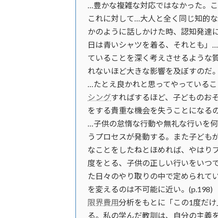
…豊かな複雑な対応ではなかった。
これに対して…大人と全く同じ知的な
かのように話しかけた時、認知発達
日は青いシャツを着る、それとも」
ていることを深く考えさせるような
れないほど大きな影響を及ぼすのだ。（P
…たとえ良かれと思ってやっている
シング
すればするほど、子どものお
をする貴重な機会を失うことになるのだ。
…子供の怠惰な行動や無礼な行いを
うプロセスが発動する。また子ども
なことをしたねとほめれば、やはり
度をとる、子供の正しい行いをいつ
た日々のやり取りの中で定められて
を変えるのは不可能に近い。(p.198)
限界費用
分析をもとに「この1度だ
る。私の学んだ教訓は、自分の主義を1