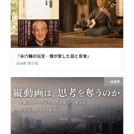
『永六輔の伝言―僕が愛した芸と反骨』
2026年7月17日
一般書籍