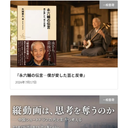
一般書籍
『永六輔の伝言―僕が愛した芸と反骨』
2026年7月17日
一般書籍