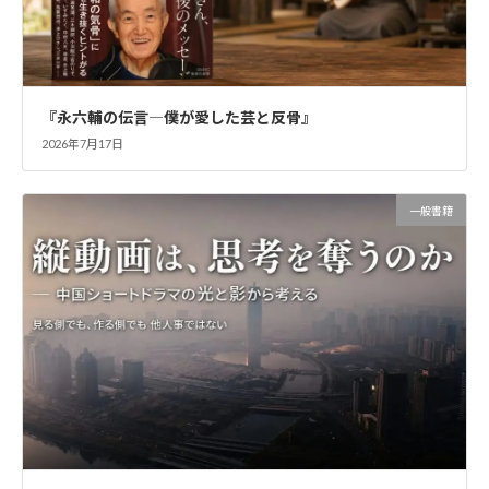
『永六輔の伝言―僕が愛した芸と反骨』
2026年7月17日
一般書籍