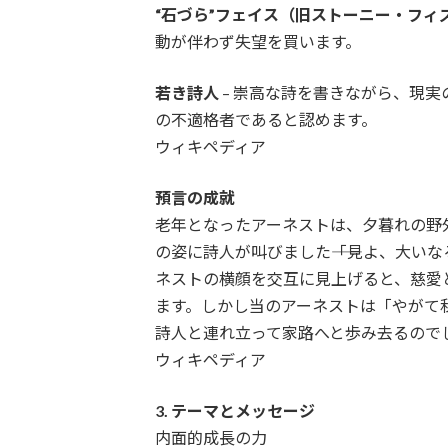
“石づら”フェイス（旧ストーニー・フィ
動が伴わず失望を買います。
若き詩人
– 崇高な詩を書きながら、現
の不適格者であると認めます。
ウィキペディア
預言の成就
老年となったアーネストは、夕暮れの野
の姿に詩人が叫びました――「見よ、大い
ネストの横顔を交互に見上げると、慈愛
ます。しかし当のアーネストは「やがて
詩人と連れ立って家路へと歩み去るので
ウィキペディア
3. テーマとメッセージ
内面的成長の力