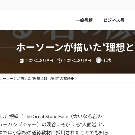
一般書籍
ビジネス書
──ホーソーンが描いた“理想と
最
2025年8月9日
2025年8月9日
代表
終
更
新
日
ホーソーンが描いた“理想と自己実現”の物語◆
時
:
「The Great Stone Face（大いなる岩の
ューハンプシャー）の渓谷にそびえる“人面岩”と、
本では小学校の道徳教材に採用されたことでも知ら