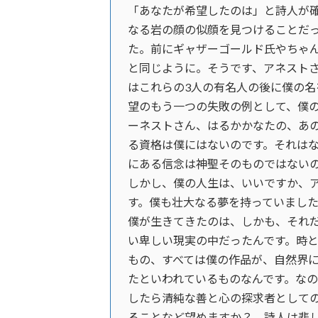
「あなたが希望したのは」と詩人が
なる岩の顔の似顔を見つけることだ
た。前にギャザーゴールド氏やちゃ
と同じように。そうです、アネスト
はこれらの3人の有名人の後に僕の
望のもう一つの失敗の例として、僕
ーネストさん、はるかかなたの、あ
る資格は僕にはないのです。それは
にある信念は神聖そのものではない
しかし、僕の人生は、いいですか、
す。僕も壮大なる夢を持っていまし
僕が生きてきたのは、しかも、それ
い卑しい現実の中だったんです。時
もの、すべては僕の作品が、自然界
たといわれているものなんです。な
したら清純な善と心の探求者として
ることなど望めますか？。詩人は悲