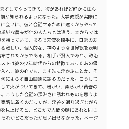
望まずしてやってきて、彼があれほど静かに住ん
名前が知られるようになった。大学教授が実際に
トに会いに、彼と会話するために遠くからやって
の単純な農夫が他の人たちとは違う、本からでは
観を持っていて、まるで天使を相手に、日常の友
ある激しい、個人的な、神のような世界観を表明
流布されたからである。相手が賢人であれ、政治
ネストは彼の少年時代からの特徴であったあの優
け入れ、彼の心でも、まず先に浮かぶことか、そ
、何によらず自由闊達に語るのだった。こうして
ずして火がついてきて、暖かい、柔らかい黄昏の
た。こうした会話の深淵さに誘われものを思うよ
て家路に着くのだったが、渓谷を通り過ぎながら
顔を見上げると、どこかで人間の顔にあれと同じ
、それがどこだったか思い出せなかった。ページ