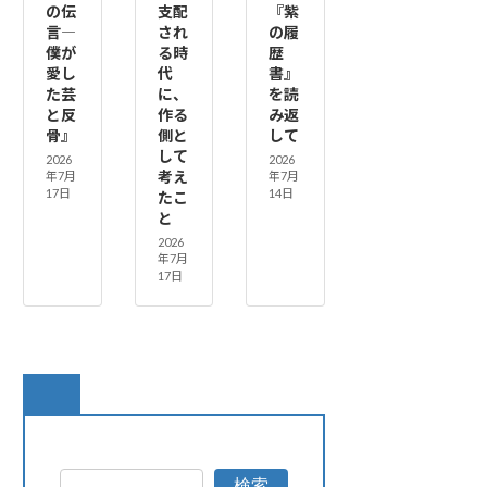
の伝
支配
『紫
言―
され
の履
僕が
る時
歴
愛し
代
書』
た芸
に、
を読
と反
作る
み返
骨』
側と
して
して
2026
2026
考え
年7月
年7月
17日
14日
たこ
と
2026
年7月
17日
検索