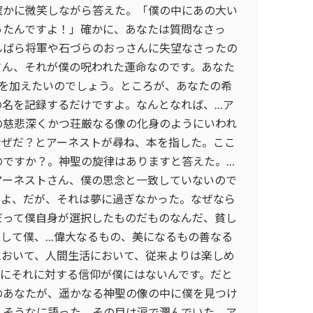
確かに微笑しながら答えた。「僕の中にあの大い
ったんですよ！」確かに、あなたは質問なさっ
んばら将軍や石づらのおっさんに失望なさったの
さん、それが僕の呪われた運命なのです。あなた
名を加えたいのでしょう。ところが、あなたの希
の名を記録するだけですよ。なんとなれば、…ア
の慈悲深くかつ荘厳なる像の化身のようにいわれ
なぜだ？とアーネストが尋ね、本を指した。ここ
のですか？。神聖の旋律はありますと答えた。…
アーネストさん、僕の思念と一致していないので
たよ、だが、それは夢に過ぎなかった。なぜなら
だって僕自身が選択したものだものなんだ、貧し
として僕、…偉大なるもの、美になるもの善なる
において、人間生活において、従来よりは楽しめ
のにそれに対する信仰が僕にはないんです。だと
のあなたが、遥かなる神聖の像の中に僕を見つけ
しそうなに語った。その目は涙で潤んでいた。ア