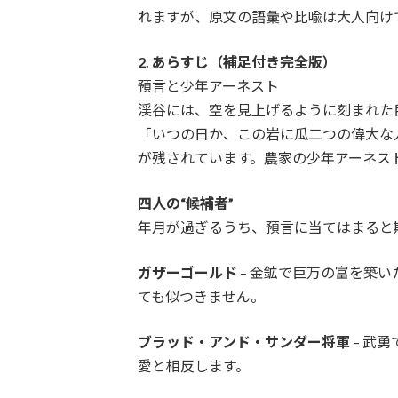
れますが、原文の語彙や比喩は大人向け
2. あらすじ（補足付き完全版）
預言と少年アーネスト
渓谷には、空を見上げるように刻まれた
「いつの日か、この岩に瓜二つの偉大な
が残されています。農家の少年アーネス
四人の“候補者”
年月が過ぎるうち、預言に当てはまると
ガザーゴールド
– 金鉱で巨万の富を築
ても似つきません。
ブラッド・アンド・サンダー将軍
– 武
愛と相反します。