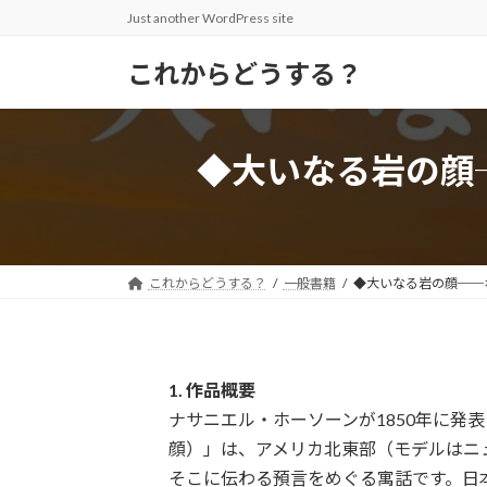
コ
ナ
Just another WordPress site
ン
ビ
テ
ゲ
これからどうする？
ン
ー
ツ
シ
へ
ョ
◆大いなる岩の顔
ス
ン
キ
に
ッ
移
プ
動
これからどうする？
一般書籍
◆大いなる岩の顔──
1. 作品概要
ナサニエル・ホーソーンが1850年に発表した短編
顔）」は、アメリカ北東部（モデルはニ
そこに伝わる預言をめぐる寓話です。日