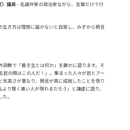
ズ）議員
– 名雄弁家の政治家ながら、言葉だけで行
実の生き方は理想に届かないと自覚し、みずから預言
外説教で「善き生とは何か」を静かに語ります。そ
なる岩の顔はこの人だ！」。集まった人々が岩とアー
と気高さが重なり、預言が真に成就したことを悟り
私より賢く善い人が現れるだろう」と謙虚に語り、
した。