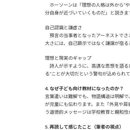
ホーソーンは「理想の人格は外から“や
分自身が近づいていくものだ」と説きま
自己認識と謙虚さ
預言の当事者となったアーネストでさ
大さには、自己顕示ではなく謙譲が宿る
理想と現実のギャップ
詩人が示すように、高邁な思想を語るだ
る”ことが大切だという警句が込められ
4. なぜ子ども向け教材になったのか？
言葉遣いは難解でも、物語構造は明解で
が児童にも伝わります。また「外見や肩
う道徳的メッセージは学校教育と親和性
5. 再読して感じたこと（筆者の視点）