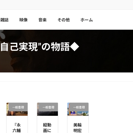
雑誌
映像
音楽
その他
ホーム
自己実現”の物語◆
一般書籍
一般書籍
一般書籍
『永
縦動
美輪
六輔
画に
明宏