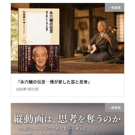
一般書籍
『永六輔の伝言―僕が愛した芸と反骨』
2026年7月17日
一般書籍