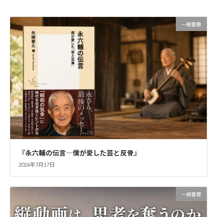
2009年8月14日
一般書籍
『永六輔の伝言―僕が愛した芸と反骨』
2026年7月17日
一般書籍