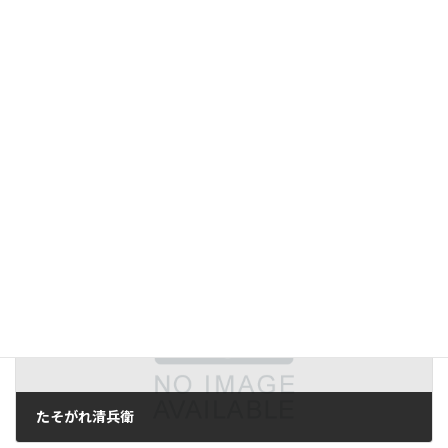
前の記事
つみきのいえ
2009年7月26日
次の記事
たそがれ清兵衛